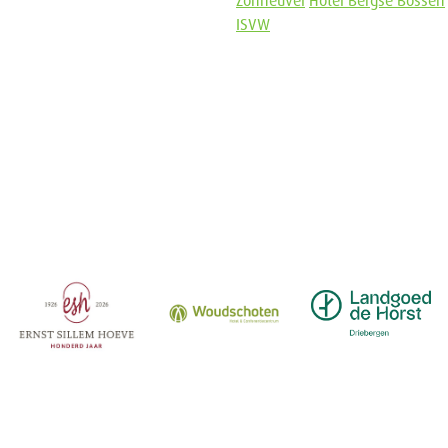
Zonheuvel
Hotel Bergse Bossen
ISVW