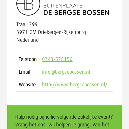
Traaij 299
3971 GM Driebergen-Rijsenburg
Nederland
Telefoon
0343-528150
Email
info@bergsebossen.nl
Website
http://www.bergsebossen.nl/
Hulp nodig bij jullie volgende zakelijke event?
Vraag het ons, wij helpen je graag. Van het