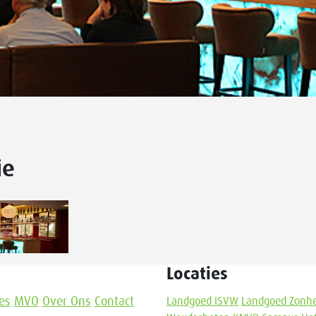
ie
Locaties
es
MVO
Over Ons
Contact
Landgoed ISVW
Landgoed Zonh