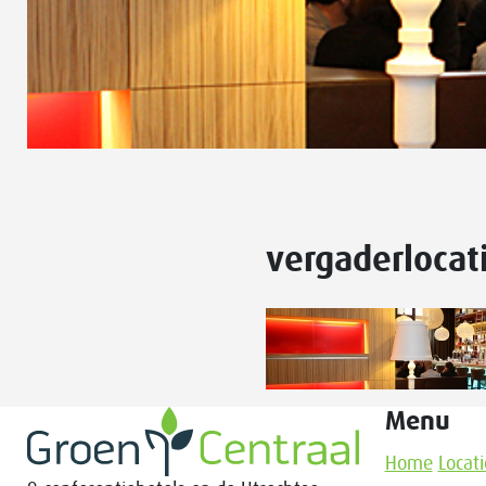
vergaderlocat
Menu
Home
Locati