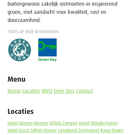
buitengewoon zakelijk ontmoeten in inspirerend
groen, met aandacht voor kwaliteit, rust en
duurzaamheid.
TROTS OP ONZE KEURMERKEN
Menu
Home
Locaties
MVO
Over Ons
Contact
Locaties
Hotel Bergse Bossen
KNVB Campus
Hotel Woudschoten
Hotel Ernst Sillem Hoeve
Landgoed Zonheuvel
Kaap Doorn