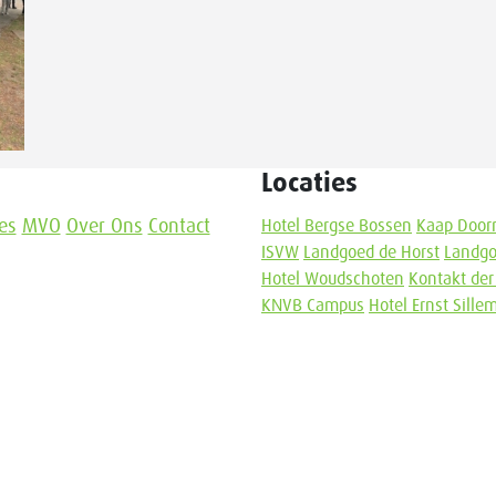
Locaties
es
MVO
Over Ons
Contact
Hotel Bergse Bossen
Kaap Door
ISVW
Landgoed de Horst
Landgo
Hotel Woudschoten
Kontakt der
KNVB Campus
Hotel Ernst Sill