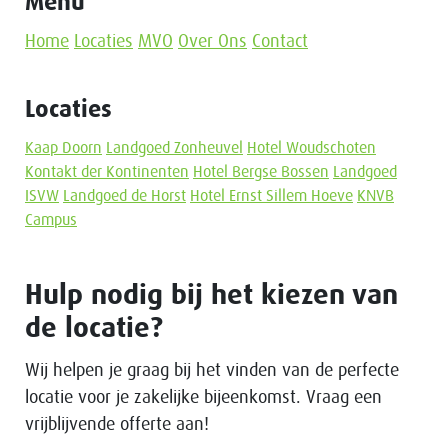
Menu
Home
Locaties
MVO
Over Ons
Contact
Locaties
Kaap Doorn
Landgoed Zonheuvel
Hotel Woudschoten
Kontakt der Kontinenten
Hotel Bergse Bossen
Landgoed
ISVW
Landgoed de Horst
Hotel Ernst Sillem Hoeve
KNVB
Campus
Hulp nodig bij het kiezen van
de locatie?
Wij helpen je graag bij het vinden van de perfecte
locatie voor je zakelijke bijeenkomst. Vraag een
vrijblijvende offerte aan!